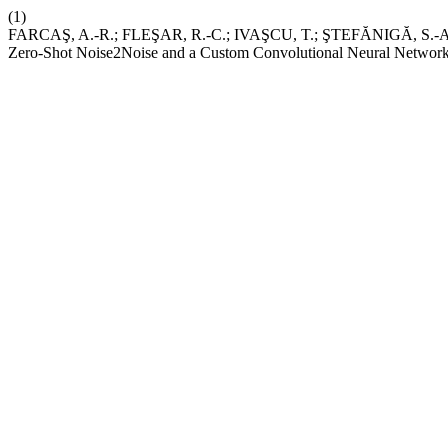
(1)
FARCAŞ, A.-R.; FLEŞAR, R.-C.; IVAŞCU, T.; ŞTEFĂNIGĂ, S.-A. E
Zero-Shot Noise2Noise and a Custom Convolutional Neural Networ